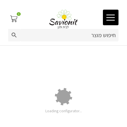
0
03-9212883
ריפוד לריהוט גן
ספסל אחסון ארגז אחסון לפי מידה
פינות זולה
באורך 70-79 ס"מ
פופים
ריהוט גן
מערכות ישיבה וריהוט
Loading configurator...
מחיר
כריות נוי
בסיסי: