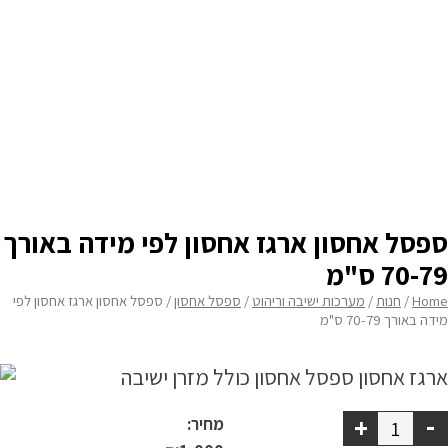
מדיניות פרטיות
עומק
none
התחבר / הרשם
גובה
none
תוספת בוכנה
none
תוספת גלגלים נגד שריטות
none
ספסל אחסון ארגז אחסון לפי מידה באורך
70-79 ס"מ
Home
/
חנות
/
מערכות ישיבה וריהוט
/
ספסל אחסון
/ ספסל אחסון ארגז אחסון לפי
מידה באורך 70-79 ס"מ
-
+
מחיר: