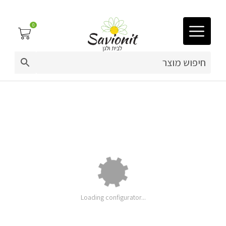
0
03-9212883
ריפוד לריהוט גן
ספסל אחסון ארגז אחסון לפי מידה
פינות זולה
באורך 190-199 ס"מ
פופים
ריהוט גן
מערכות ישיבה וריהוט
Loading configurator...
מחיר
כריות נוי
בסיסי: