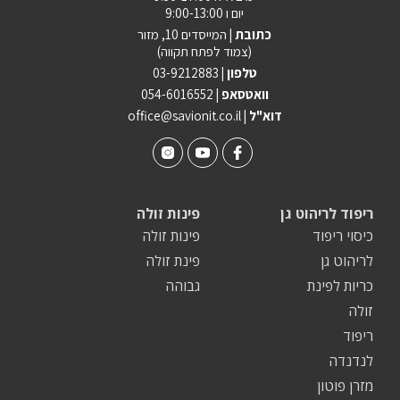
יום ו 9:00-13:00
כתובת |
המייסדים 10, מזור
(צמוד לפתח תקווה)
טלפון |
03-9212883
וואטסאפ |
054-6016552
| דוא"ל
office@savionit.co.il
ריפוד לריהוט גן
פינות זולה
כיסוי ריפוד
פינות זולה
לריהוט גן
פינת זולה
כריות לפינת
גבוהה
זולה
ריפוד
לנדנדה
מזרן פוטון