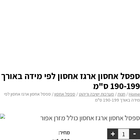
מדיניות פרטיות
עומק
none
התחבר / הרשם
גובה
none
תוספת בוכנה
none
תוספת גלגלים נגד שריטות
none
ספסל אחסון ארגז אחסון לפי מידה באורך
190-199 ס"מ
Home
/
חנות
/
מערכות ישיבה וריהוט
/
ספסל אחסון
/ ספסל אחסון ארגז אחסון לפי
מידה באורך 190-199 ס"מ
-
+
מחיר: