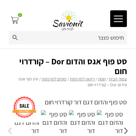
0
03-9212883
ריפוד לריהוט גן
סט פוף אגס והדום Dor – קורדרוי
חום
פינות זולה
עמוד הבית
/
חנות
/
ריהוט למרפסת
/
פופים למרפסת
/ סט פוף אגס
והדום Dor – קורדרוי חום
פופים
ריהוט גן
מערכות ישיבה וריהוט
כריות נוי