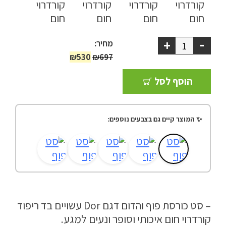
ריהוט למרפסת
ריהוט לבית
-
+
מחיר:
המחיר
המחיר
₪
530
₪
697
אקססוריז
המקורי
הנוכחי
הוסף לסל
היה:
הוא:
עודפים
₪530.
₪697.
✨ המוצר קיים גם בצבעים נוספים:
קטלוג צבעים
אודות
טיפים והמלצות
עבודות אחרונות
צור קשר
– סט כורסת פוף והדום דגם Dor עשויים בד ריפוד
קורדרוי חום איכותי וסופר ונעים למגע.
הצהרת נגישות