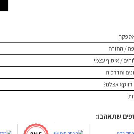
אספקה
ה / החזרה
חים / איסוף עצמי
נים והדרכות
דווקא אצלנו?
ות
ספים שתאהבו: