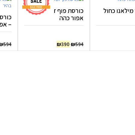
מילאנו כחול
כורסת פוף דגם BOBI
אפור כהה
– אפו
המחיר
המחיר
₪
₪
₪
594
390
594
המקורי
הנוכחי
היה:
הוא:
₪390.
₪594.