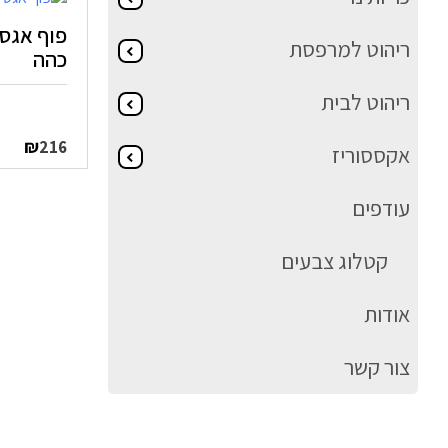
פוף אגס 
ריהוט למרפסת
כהה
ריהוט לבית
₪
216
אקססוריז
עודפים
קטלוג צבעים
אודות
צור קשר