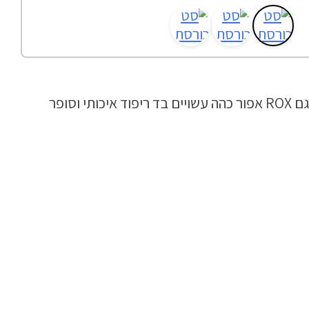
– סט כורסת פוף והדום דגם ROX אפור כהה עשויים בד ריפוד איכותי וסופר