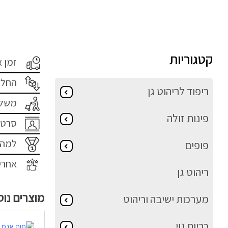
קטגוריות
זמן 
החלפ
ריפוד לריהוט גן
משלו
פינות זולה
סרטו
למה 
פופים
אחרי
ריהוט גן
מוצרים נו
מערכות ישיבה וריהוט
כריות נוי