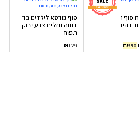
כורסת פוף דגם MOON
פוף כורסא לילדים בד
ר בהיר
דוחה נוזלים צבע ירוק
תפוח
המחיר
המחיר
₪
₪
129
390
המקורי
הנוכחי
היה:
הוא:
₪390.
₪594.