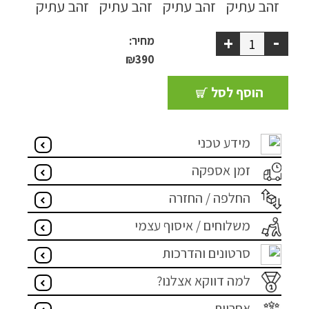
ריהוט למרפסת
-
+
מחיר:
ריהוט לבית
₪
390
אקססוריז
הוסף לסל
עודפים
מידע טכני
קטלוג צבעים
זמן אספקה
אודות
החלפה / החזרה
טיפים והמלצות
משלוחים / איסוף עצמי
עבודות אחרונות
סרטונים והדרכות
צור קשר
למה דווקא אצלנו?
הצהרת נגישות
אחריות