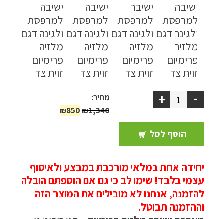
ריהוט למרפסת
ריהוט לבית
אקססוריז
עודפים
-
+
מחיר:
המחיר
המחיר
₪
850
₪
1,340
קטלוג צבעים
המקורי
הנוכחי
הוסף לסל
היה:
הוא:
אודות
₪850.
₪1,340.
טיפים והמלצות
יחידה אחת במלאי מורכבת במבצע ולאיסוף
עבודות אחרונות
עצמי בלבד! שימו לב כי גם אם הוספתם הובלה
להזמנה, אנחנו לא מובילים את המוצר הזה
צור קשר
וההזמנה תבוטל.
הצהרת נגישות