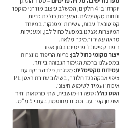
מערכת ישיבה מלזיה פרימיום
– סט ריהוט גן
יוקרתי בן 4 חלקים, המשלב עיצוב מודרני מוקפד
מדיניות פרטיות
ונוחות מקסימלית. המערכת כוללת כריות
התחבר / הרשם
קפיטונאז' עבות, עשירות ומפנקות במיוחד
המיוצרות אצלנו במפעל כחול לבן, ומעניקות
מראה עשיר ותמיכה מלאה.
ריפוד קפיטונז' פרימיום בגוון אפור
ייצור מקומי כחול לבן:
כריות הריפוד מיוצרות
במפעלנו ברמת הגימור הגבוהה ביותר.
עמידות מקסימלית:
מסגרת פלדה חזקה עם
ציפוי אבקה נגד חלודה, בשילוב שזירת ראטן PE
איכותי ועמיד לשימוש חיצוני.
הסט כולל:
ספה דו-מושבית, שתי כורסאות יחיד
ושולחן קפה עם זכוכית מחוסמת בעובי 5 מ"מ.