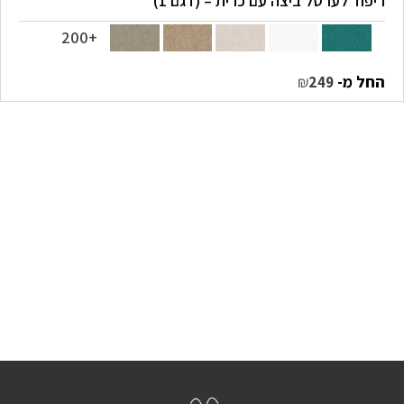
ריפוד לערסל ביצה עם כרית – (דגם 1)
+200
החל מ-
₪
249