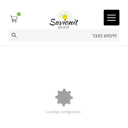
0
03-9212883
ריפוד לריהוט גן
מזרן קפיטונז' 110 ס"מ
פינות זולה
פופים
ריהוט גן
מערכות ישיבה וריהוט
מחיר
Loading configurator...
בסיסי:
תוספות
כריות נוי
ושדרוגים:
מחיר: