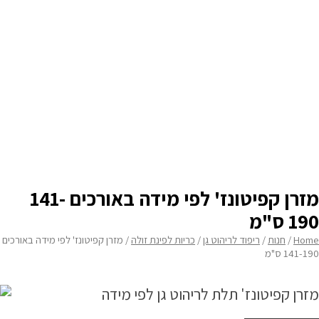
הזמינו במידה מיוחדת
ריהוט למרפסת
ריהוט לבית
אקססוריז
עודפים
קטלוג צבעים
מזרן קפיטונז' לפי מידה באורכים 141-
אודות
190 ס"מ
טיפים והמלצות
Home
/
חנות
/
ריפוד לריהוט גן
/
כריות לפינת זולה
/ מזרן קפיטונז' לפי מידה באורכים
141-190 ס"מ
עבודות אחרונות
צור קשר
הצהרת נגישות