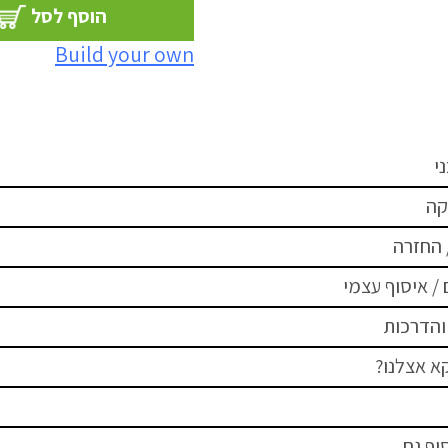
הוסף לסל
Build your own
י
קה
 החזרה
/ איסוף עצמי
והדרכות
א אצלנו?
יף גם