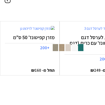
 לערסל דגם
מזרן קפיטונז' 50 ס"מ
נז' עם כרית (דגם
+200
מ-
₪
החל מ-
₪
160
249