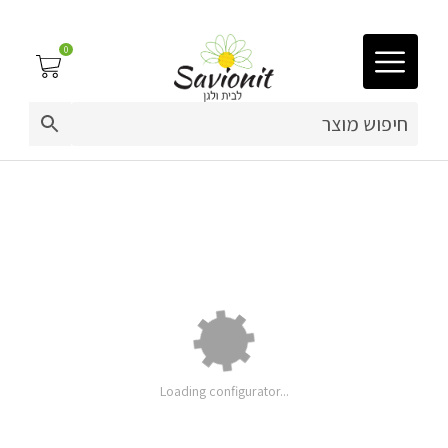
0
03-9212883
ריפוד לריהוט גן
מזרן חלק 180 ס"מ
פינות זולה
פופים
ריהוט גן
מערכות ישיבה וריהוט
מחיר
Loading configurator...
בסיסי:
תוספות
כריות נוי
ושדרוגים:
מחיר: