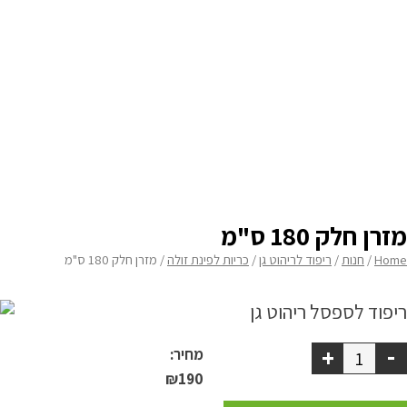
מידת רוחב
none
מדיניות פרטיות
בחירת עובי
none
התחבר / הרשם
תוספת תפר צרפתי
none
תוספת 2 סרטי קשירה בחלק האחורי
none
רוכסן על 2 צלעות להסרה קלה יותר
none
מזרן חלק 180 ס"מ
Home
/
חנות
/
ריפוד לריהוט גן
/
כריות לפינת זולה
/ מזרן חלק 180 ס"מ
-
+
מחיר:
₪
190