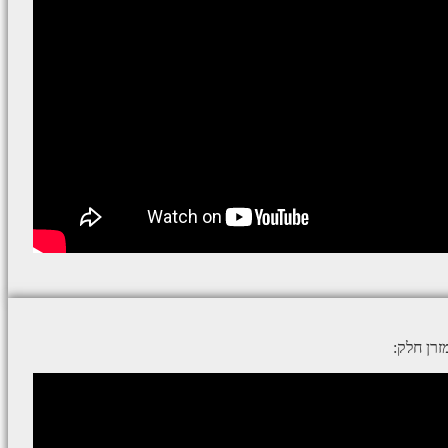
רן חלק: