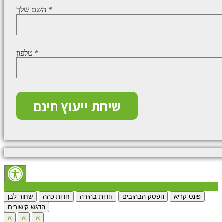
השם שלך *
טלפון *
נגישות
פונט קריא
הפסק הבהובים
חדות בהירה
חדות כהה
שחור לבן
הדגש קישורים
א
א
א