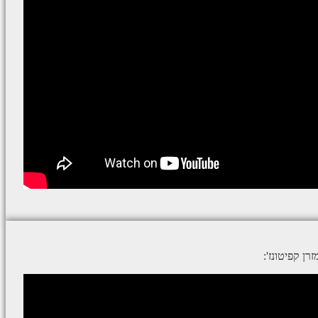
ן קפיטונז':