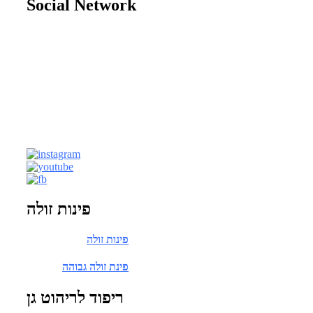
Social Network
:שעות פעילות החנות
ימים א-ה 9:30-17:00
יום ו 9:00-13:00
כתובת |
המייסדים 10, מזור
(צמוד לפתח תקווה)
טלפון |
03-9212883
וואטסאפ |
054-6016552
| דוא"ל
office@savionit.co.il
פינות זולה
פינות זולה
פינת זולה גבוהה
ריפוד לריהוט גן