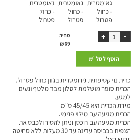
ספסל אחסון
כריות נוי
-
+
מחיר:
ריהוט לבית
₪
69
אקססוריז
הוסף לסל
עודפים
כרית נוי קטיפתית גירומטרית בגוון כחול פטרול.
הכרית סופר מושלמת לסלון מבד מלטף ונעים
קטלוג צבעים
למגע.
אודות
מידת הכרית היא 45/45 ס"מ
הכרית מגיעה עם מילוי פנימי.
טיפים והמלצות
הכרית מגיעה עם רוכסן וניתן להסיר ולכבס את
עבודות אחרונות
הצפית בכביסה עדינה עד 30 מעלות ללא סחיטה
ויבוש בצל.
צור קשר