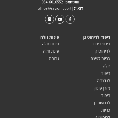
וואטסאפ |
054-6016552
| דוא"ל
office@savionit.co.il
ריפוד לריהוט גן
פינות זולה
כיסוי ריפוד
פינות זולה
לריהוט גן
פינת זולה
כריות לפינת
גבוהה
זולה
ריפוד
לנדנדה
מזרן פוטון
ריפוד
לכסאות גן
כריות
לריהוט גן