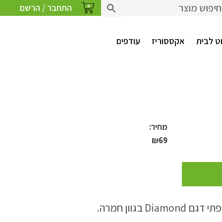
התחבר / הרשם
0
ט לבית
אקססוריז
עודפים
מחיר:
₪
69
D בגוון חמרה.