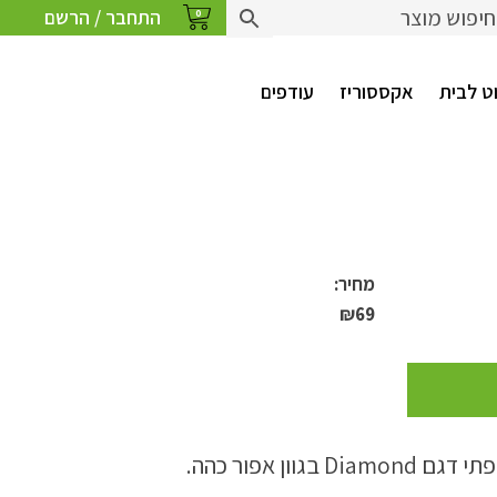
התחבר / הרשם
0
ט לבית
אקססוריז
עודפים
מחיר:
₪
69
גוון אפור כהה.