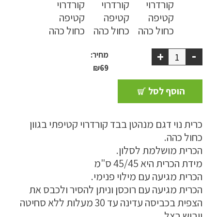
ריהוט למרפסת
ריהוט לבית
-
+
מחיר:
אקססוריז
₪
69
עודפים
הוסף לסל
קטלוג צבעים
כרית נוי דגם מנהטן בבד קורדרוי קטיפתי בגוון
אודות
כחול כהה.
הכרית מושלמת לסלון.
טיפים והמלצות
מידת הכרית היא 45/45 ס"מ
עבודות אחרונות
הכרית מגיעה עם מילוי פנימי.
הכרית מגיעה עם רוכסן וניתן להסיר ולכבס את
צור קשר
הצפית בכביסה עדינה עד 30 מעלות ללא סחיטה
הצהרת נגישות
ויבוש בצל.