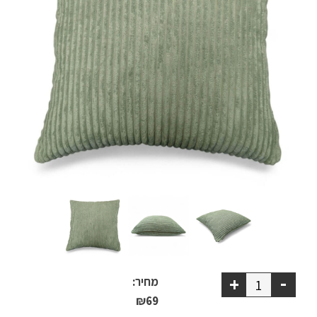
ריהוט למרפסת
ריהוט לבית
אקססוריז
עודפים
קטלוג צבעים
אודות
טיפים והמלצות
עבודות אחרונות
-
+
צור קשר
מחיר:
₪
69
הצהרת נגישות