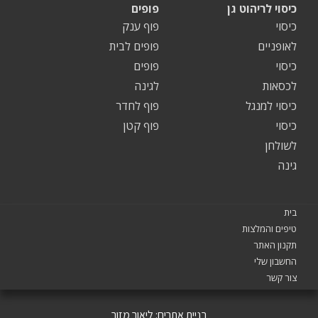
כיסוי לריהוט גן
פופים
כיסוי
פוף ענק
לאופניים
פופים לבית
כיסוי
פופים
לכסאות
לגינה
כיסוי למנגל
פוף לחדר
כיסוי
פוף קטן
לשולחן
גינה
בית
טיפים והמלצות
תקנון האתר
החשבון שלי
צור קשר
בניית אתרים:
ליאור מזור