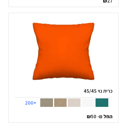
₪
27
כרית נוי 45/45
+200
החל מ-
₪
50