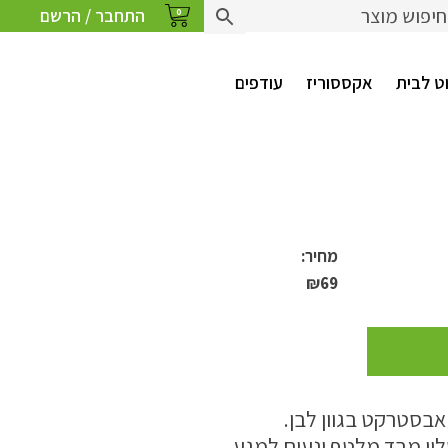
התחבר / הרשם
0
ט לבית
אקססוריז
עודפים
מחיר:
₪
69
 אבסטרקט בגוון לבן.
ון מבד מלטף ונעים למגע.