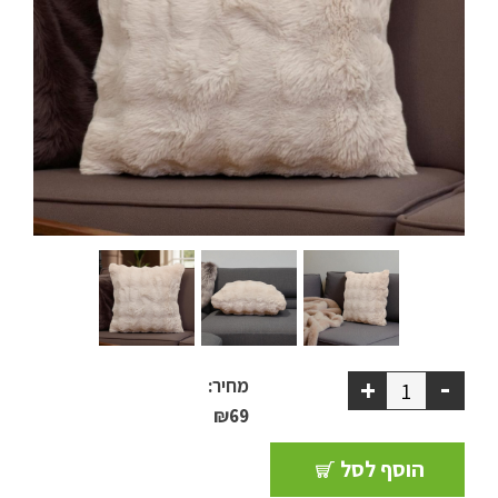
ריהוט למרפסת
ריהוט לבית
אקססוריז
עודפים
קטלוג צבעים
אודות
טיפים והמלצות
-
+
מחיר:
עבודות אחרונות
₪
69
צור קשר
הוסף לסל
הצהרת נגישות