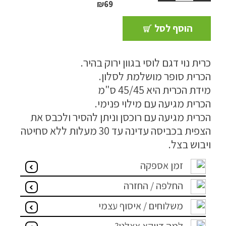
₪
69
ריהוט למרפסת
הוסף לסל
ריהוט לבית
כרית נוי דגם לוסי בגוון ירוק בהיר.
אקססוריז
הכרית סופר מושלמת לסלון.
עודפים
מידת הכרית היא 45/45 ס"מ
הכרית מגיעה עם מילוי פנימי.
הכרית מגיעה עם רוכסן וניתן להסיר ולכבס את
קטלוג צבעים
הצפית בכביסה עדינה עד 30 מעלות ללא סחיטה
אודות
ויבוש בצל.
טיפים והמלצות
זמן אספקה
עבודות אחרונות
החלפה / החזרה
צור קשר
משלוחים / איסוף עצמי
הצהרת נגישות