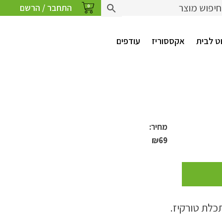
התחבר / הרשם
0
ט לבית
אקססוריז
עודפים
מחיר:
₪
69