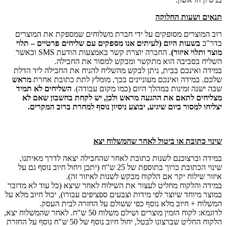
תנאים ושעות החלוקה
רוב המוצרים מסופקים על ידי חברת משלוחים שמספקת את המוצרים
בדר"כ
בשעות היום (לעיתים אנו מספקים עם שליחים פרטיים – תלוי
מוצר ותלוי איזור)
. החברה יוצרת קשר באמצעות הודעת SMS וכאשר
השליח בסביבה הוא מתקשר ומבקש למסור את החבילה.
במידה ואינכם בבית, ניתן לבקש מהשליח להניח את החבילה ליד הדלת
שלכם. במידה ואינכם מעוניינים בכך, מומלץ לתת כתובת אחרת
מראש
שבה ישנה זמינות במהלך היום (כמו מקום עבודה).
השליחים לא תמיד
מצליחים לתאם את ההגעה מראש ולכן, יש לקחת בחשבון שאם לא
יצליחו למסור ביום שיגיע, יבוצע ניסיון נוסף למחרת ברוב המקרים.
שינוי כתובת או ביטול לאחר שהמשלוח יצא
במידה וברצוכנם לשנות כתובת לאחר שהחבילה יצאה לדרך מאיתנו,
שינוי הכתובת כרוך בתוספת של 25 ש"ח (יתכן ויחול חיוב נוסף גם על
איזור שילוח יקר אם הלקוח מבקש לשנות לאיזור זה).
במידה והלקוח מחליט לעצור את השילוח לאחר שיצא (כל עוד לא מדובר
במוצר מיוחד שיוצר לפי מידות וצבעים ספציפים עבורו), יכול חיוב מלא על
המשלוח + חיוב מלא נוסף כפי ששולם על החזרה לבית העסק.
לדוגמא: לקוח הזמין מוצרים ושילם משלוח 50 ש"ח. לאחר שהמשלוח יצא,
הלקוח החליט שברצונו לבטל, יחול חיוב נוסף של 50 ש"ח נוסף על החזרת