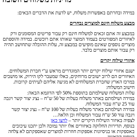
במידה ובחרתם באפשרות משלוח, יש לדעת את הדברים הבאים:
מבצע משלוח חינם למוצרים נבחרים
במבצע זה אתם זכאים למשלוח חינם רק עבור פריטים המסומנים ורק
לאיזורים המפורטים בעמוד המוצר שאותו אתם רוכשים. במידה והוספתם
מוצרים נוספים שאינם מופיעים במבצע זה, עלות ההובלה שתחושב תהיה
רק עבור אותם מוצרים בלבד.
איזורי שילוח יקרים
ישנם איזורי שילוח יקרים יותר המוגדרים מראש ע"י חברת המשלוחים.
האיזורים הם לרוב ישובים מרוחקים, כאלו שמעבר לקו הירוק, או מושבים
במרכז הארץ שחברת המשלוחים לא מגיעה אליהם לעיתים קרובות.
חישוב המשלוח:
עלות המשלוח ששילמתם בתוספת 50% לפי הדוגמא הבאה:
במידה ושילמתם באתר משלוח בעלות של 50 ש"ח – נציג יצור קשר ויגבה
עוד 25 ש"ח עבור המשלוח.
במידה ושילמתם באתר משלוח בעלות של 100 ש"ח – נציג יצור קשר
ויגבה עוד 50 ש"ח עבור המשלוח וכן הלאה…
לצפיה באיזור השילוח היקרים יותר –
לחצו כאן
בנוסף, תדירות החלוקה באיזורים אלו יותר נמוכה ולכן יתכנו עיכובים
באספקות או בניסיונות אספקות חוזרות למוצרים שאספקתם לא צלחה
בניסיון הראשון.