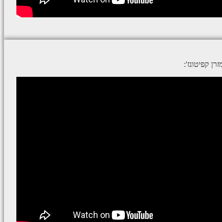
ן קפיטונז':