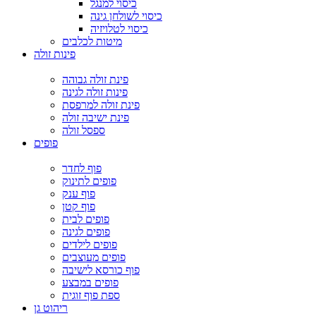
כיסוי למנגל
כיסוי לשולחן גינה
כיסוי לטלויזיה
מיטות לכלבים
פינות זולה
פינת זולה גבוהה
פינות זולה לגינה
פינת זולה למרפסת
פינת ישיבה זולה
ספסל זולה
פופים
פוף לחדר
פופים לתינוק
פוף ענק
פוף קטן
פופים לבית
פופים לגינה
פופים לילדים
פופים מעוצבים
פוף כורסא לישיבה
פופים במבצע
ספת פוף זוגית
ריהוט גן