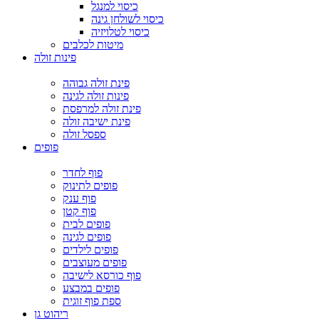
כיסוי למנגל
כיסוי לשולחן גינה
כיסוי לטלויזיה
מיטות לכלבים
פינות זולה
פינת זולה גבוהה
פינות זולה לגינה
פינת זולה למרפסת
פינת ישיבה זולה
ספסל זולה
פופים
פוף לחדר
פופים לתינוק
פוף ענק
פוף קטן
פופים לבית
פופים לגינה
פופים לילדים
פופים מעוצבים
פוף כורסא לישיבה
פופים במבצע
ספת פוף זוגית
ריהוט גן