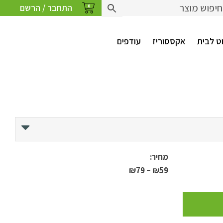
התחבר / הרשם
0
ט לבית
אקססוריז
עודפים
מחיר:
טווח
₪
79
–
₪
59
מחירים:
עד