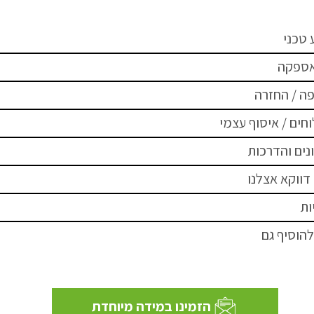
 טכני
אספקה
ה / החזרה
חים / איסוף עצמי
נים והדרכות
דווקא אצלנו
ות
להוסיף גם
הזמינו במידה מיוחדת