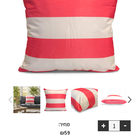
ריהוט למרפסת
ריהוט לבית
אקססוריז
עודפים
קטלוג צבעים
אודות
טיפים והמלצות
עבודות אחרונות
-
+
צור קשר
מחיר:
₪
59
הצהרת נגישות