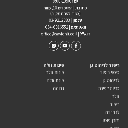
יום ו 9:00-13:00
כתובת |
המייסדים 10, מזור
(צמוד לפתח תקווה)
טלפון |
03-9212883
וואטסאפ |
054-6016552
| דוא"ל
office@savionit.co.il
ריפוד לריהוט גן
פינות זולה
כיסוי ריפוד
פינות זולה
לריהוט גן
פינת זולה
כריות לפינת
גבוהה
זולה
ריפוד
לנדנדה
מזרן פוטון