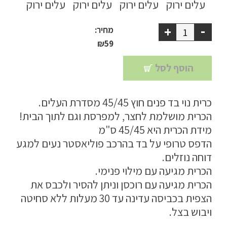
ריהוט למרפסת
-
+
מחיר:
ריהוט לבית
₪
59
אקססוריז
הוסף לסל
עודפים
כרית נוי בד פנים חוץ 45/45 מסדרת העלים.
הכרית מושלמת לחצר, למפרסת וגם לתוך הבית!
קטלוג צבעים
מידת הכרית היא 45/45 ס"מ
אודות
הדפס טרופי על בד בהרכב פוליאסטר נעים למגע
דוחה נוזלים.
טיפים והמלצות
הכרית מגיעה עם מילוי פנימי.
עבודות אחרונות
הכרית מגיעה עם רוכסן וניתן להסיר ולכבס את
הצפית בכביסה עדינה עד 30 מעלות ללא סחיטה
צור קשר
ויבוש בצל.
הצהרת נגישות