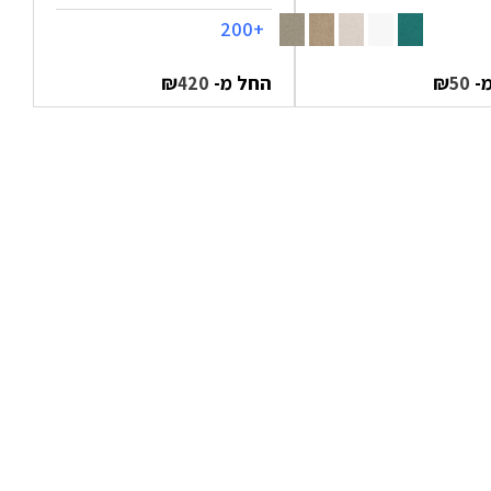
+200
מ-
₪
החל מ-
₪
420
50