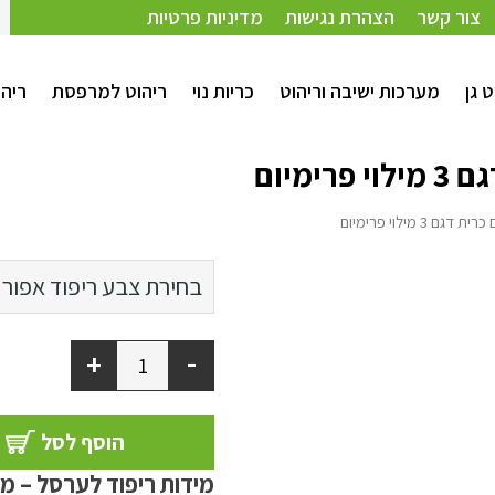
פרימיום
צור קשר
הצהרת נגישות
מדיניות פרטיות
ט גן
מערכות ישיבה וריהוט
כריות נוי
ריהוט למרפסת
ריהו
מיום
 מילוי פרימיום
בחירת צבע ריפוד
אפור בהיר (מק"ט 118)
אפור ב
בז' בהיר (מק"ט 103)
-
+
הוסף לסל
מידות ריפוד לערסל – מ