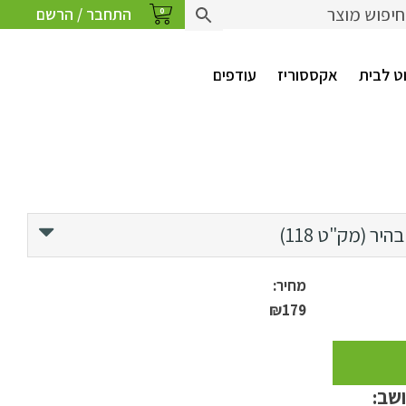
התחבר / הרשם
0
ט לבית
אקססוריז
עודפים
היר (מק"ט 118)
מחיר:
₪179
ושב: