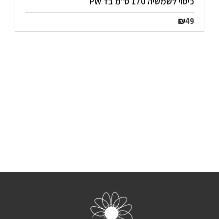
כיסוי לשמשיה 170 ס"מ בד PW
₪
49