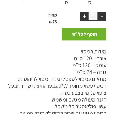
ספסל אחסון
-
+
מחיר:
כריות נוי
₪
75
ריהוט לבית
הוסף לסל
אקססוריז
מידות הכיסוי:
עודפים
אורך – 120 ס"מ
עומק – 120 ס"מ
גובה – 74 ס"מ
קטלוג צבעים
מתאים ככיסוי לספסלי גינה , כיסוי לריהוט גן.
אודות
הכיסוי עשוי מחומר PW. צבעו החיצוני שחור, ובעל
ציפוי פנימי בצבע כסף.
טיפים והמלצות
הגנה מעולה מגשם ומשמש.
עבודות אחרונות
עשוי פוליאסטר קל משקל.
הכיסוי מגיע עם שרוך הידוק לשמירת המוצר
צור קשר