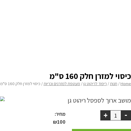
מידת רוחב
none
מדיניות פרטיות
בחירת עובי
none
התחבר / הרשם
תוספת תפר צרפתי
none
תוספת 2 סרטי קשירה בחלק האחורי
none
רוכסן על 2 צלעות להסרה קלה יותר
none
כיסוי למזרן חלק 160 ס"מ
Home
/
חנות
/
ריפוד לריהוט גן
/
מעטפת למזרנים וכריות
/ כיסוי למזרן חלק 160 ס"מ
-
+
מחיר:
₪
100