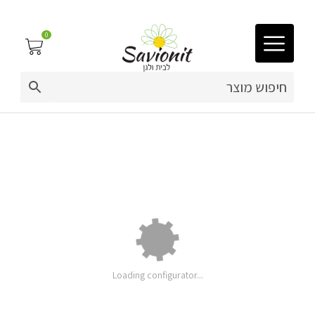
0
03-9212883
ריפוד לריהוט גן
כיסוי למזרן חלק 160 ס"מ
פינות זולה
פופים
ריהוט גן
מערכות ישיבה וריהוט
מחיר
Loading configurator...
בסיסי:
תוספות
כריות נוי
ושדרוגים:
מחיר: