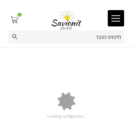
0
03-9212883
ריפוד לריהוט גן
כיסוי למזרן חלק 140 ס"מ
פינות זולה
פופים
ריהוט גן
מערכות ישיבה וריהוט
מחיר
Loading configurator...
בסיסי:
תוספות
כריות נוי
ושדרוגים:
מחיר: