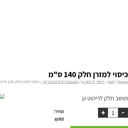
מידת רוחב
none
מדיניות פרטיות
בחירת עובי
none
התחבר / הרשם
תוספת 2 סרטי קשירה בחלק האחורי
none
תוספת תפר צרפתי
none
רוכסן על 2 צלעות להסרה קלה יותר
none
כיסוי למזרן חלק 140 ס"מ
Home
/
חנות
/
ריפוד לריהוט גן
/
מעטפת למזרנים וכריות
/ כיסוי למזרן חלק 140 ס"מ
-
+
מחיר:
₪
90