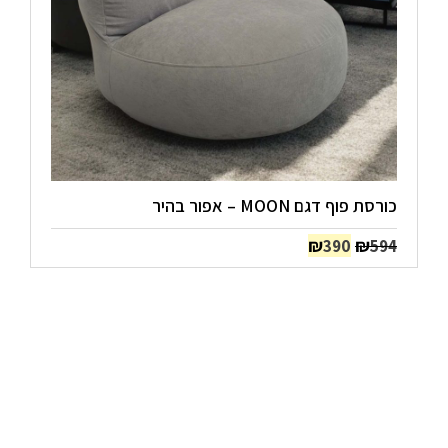
כורסת פוף דגם MOON – אפור בהיר
המחיר
המחיר
₪
₪
390
594
המקורי
הנוכחי
היה:
הוא:
₪390.
₪594.