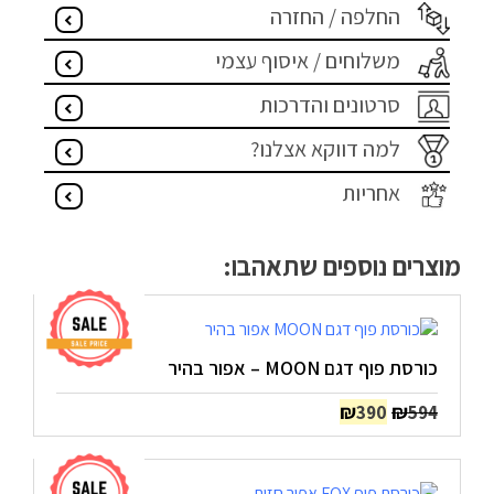
החלפה / החזרה
משלוחים / איסוף עצמי
סרטונים והדרכות
למה דווקא אצלנו?
אחריות
מוצרים נוספים שתאהבו:
כורסת פוף דגם MOON – אפור בהיר
המחיר
המחיר
₪
₪
390
594
המקורי
הנוכחי
היה:
הוא:
₪390.
₪594.