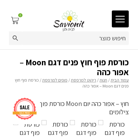
0
03-9212883
ריפוד לריהוט גן
כורסת פוף חוץ פנים דגם Moon –
אפור כהה
פינות זולה
עמוד הבית
/
חנות
/
ריהוט למרפסת
/
פופים למרפסת
/ כורסת פוף חוץ
פנים דגם Moon – אפור כהה
פופים
ריהוט גן
מערכות ישיבה וריהוט
כריות נוי