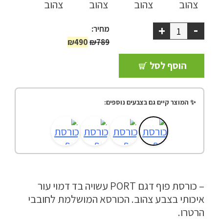
ריהוט למרפסת
-
+
מחיר:
ריהוט לבית
המחיר
המחיר
₪
490
₪
789
המקורי
הנוכחי
אקססוריז
הוסף לסל
היה:
הוא:
₪490.
₪789.
עודפים
✨ המוצר קיים גם בצבעים נוספים:
קטלוג צבעים
אודות
טיפים והמלצות
עבודות אחרונות
– כורסת פוף דגם PORT עשויה בד דמוי עור
צור קשר
איכותי בצבע צהוב. הכורסא המושלמת לחובבי
הרטרו.
הצהרת נגישות