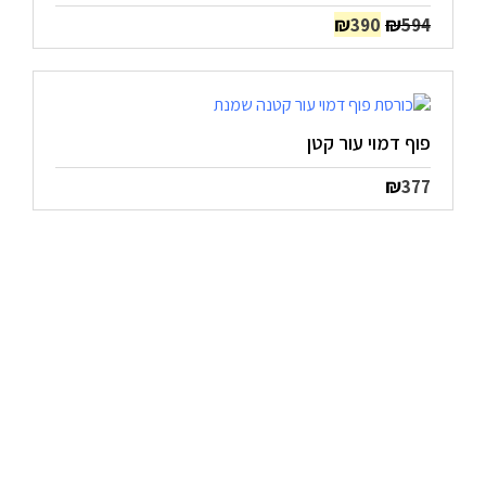
המחיר
המחיר
₪
₪
390
594
המקורי
הנוכחי
היה:
הוא:
₪390.
₪594.
פוף דמוי עור קטן
₪
377