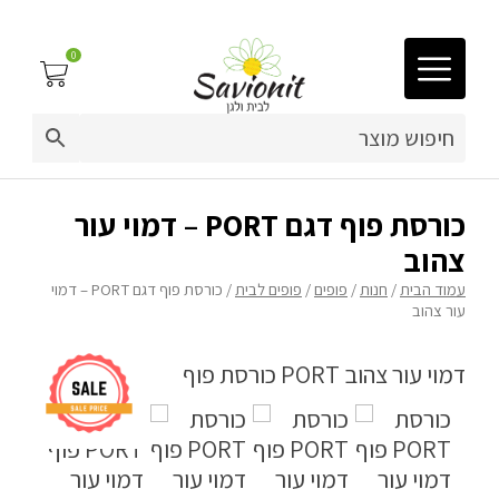
0
03-9212883
ריפוד לריהוט גן
כורסת פוף דגם PORT – דמוי עור
צהוב
פינות זולה
עמוד הבית
/
חנות
/
פופים
/
פופים לבית
/ כורסת פוף דגם PORT – דמוי
עור צהוב
פופים
ריהוט גן
מערכות ישיבה וריהוט
כריות נוי