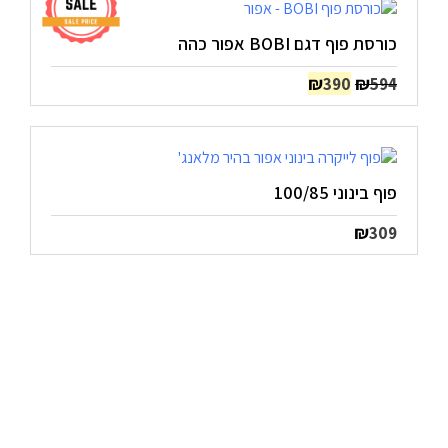
כורסת פוף דגם BOBI אפור כהה
המחיר
המחיר
₪
₪
390
594
המקורי
הנוכחי
היה:
הוא:
₪390.
₪594.
פוף בינוני 100/85
₪
309