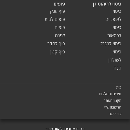
כיסוי לריהוט גן
פופים
כיסוי
פוף ענק
לאופניים
פופים לבית
כיסוי
פופים
לכסאות
לגינה
כיסוי למנגל
פוף לחדר
כיסוי
פוף קטן
לשולחן
גינה
בית
טיפים והמלצות
תקנון האתר
החשבון שלי
צור קשר
בניית אתרים:
ליאור מזור