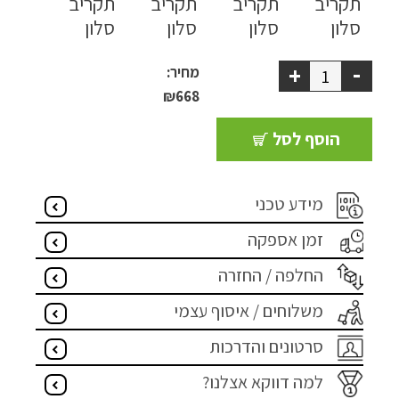
ריהוט למרפסת
ריהוט לבית
-
+
מחיר:
₪
668
אקססוריז
הוסף לסל
עודפים
מידע טכני
קטלוג צבעים
זמן אספקה
אודות
החלפה / החזרה
טיפים והמלצות
משלוחים / איסוף עצמי
עבודות אחרונות
סרטונים והדרכות
צור קשר
למה דווקא אצלנו?
הצהרת נגישות