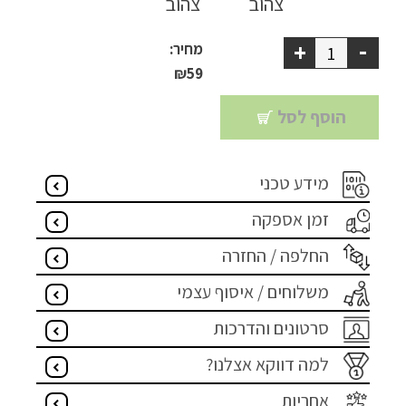
ריהוט למרפסת
-
+
מחיר:
ריהוט לבית
₪
59
אקססוריז
הוסף לסל
עודפים
מידע טכני
זמן אספקה
קטלוג צבעים
אודות
החלפה / החזרה
טיפים והמלצות
משלוחים / איסוף עצמי
עבודות אחרונות
סרטונים והדרכות
צור קשר
למה דווקא אצלנו?
הצהרת נגישות
אחריות