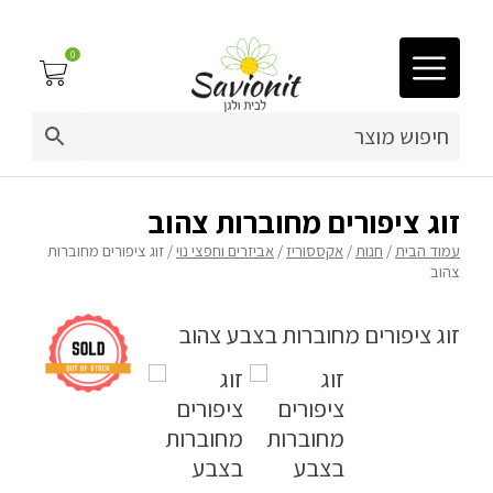
0
03-9212883
ריפוד לריהוט גן
זוג ציפורים מחוברות צהוב
עמוד הבית
/
חנות
/
אקססוריז
/
אביזרים וחפצי נוי
/ זוג ציפורים מחוברות
פינות זולה
צהוב
פופים
ריהוט גן
מערכות ישיבה וריהוט
כריות נוי