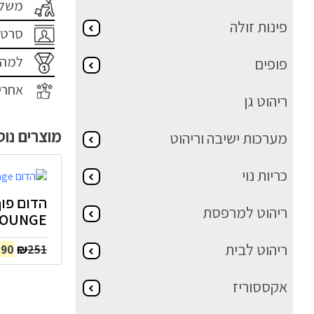
משלו
פינות זולה
סרטו
למה 
פופים
אחרי
ריהוט גן
מוצרים נו
מערכות ישיבה וריהוט
כריות נוי
הדום פו
ריהוט למרפסת
LOUNGE – חום בה
ריהוט לבית
המח
₪
190
251
המק
היה
אקססוריז
51.