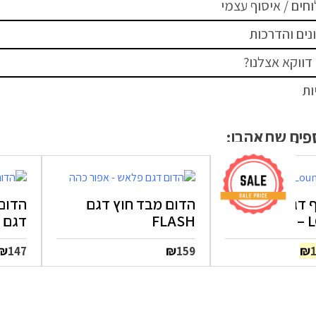
חים / איסוף עצמי
נים והדרכות
דווקא אצלנו?
ות
ספים שתאהבו:
ף דגם
הדום מבד חוץ דגם
הדום
יר
FLASH
דגם MIAMI
יר
המחיר
₪
₪
₪
147
159
ורי
הנוכחי
:
הוא:
₪190.
₪2