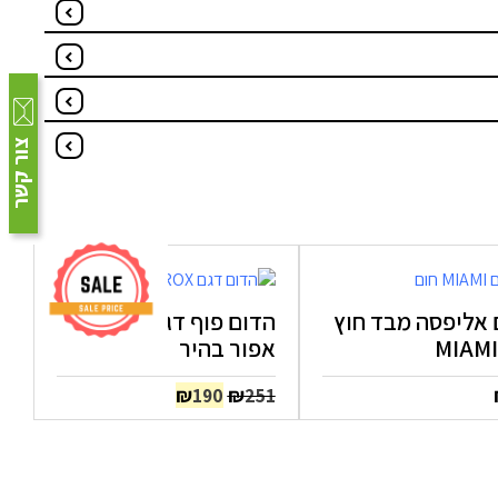
צור קשר
 אליפסה מבד חוץ
הדום פוף דגם ROX –
אפור בהיר
המחיר
המחיר
₪
₪
190
251
המקורי
הנוכחי
היה:
הוא:
₪190.
₪251.