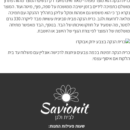
כרית הנקה הוא מוצר פופולרי מאוד ואינו מיועד רק לנשים! המוצר מהווה פתרון
מושלם כתמיכה לידיים בזמן ישיבה ממושכת על ספה, פוף, מיטה ועוד. המוצר
ריהוט למרפסת
נקרא כך כי הוא משמש גם אמהות ומקל עליהן בתהליך ההנקה עם תמיכה
מלאה לזרועות ולגב. כרית הנקה מבית סביונית עשויות מבד לייקרה 330 גרם
ריהוט לבית
למטר, מה שמעיד על חוזקו ואיכותו של הבד. בנוסף, הבד מאפשר מתיחה
מושלמת של המוצר לפי צורת הגוף של היושב או היושבת.
אקססוריז
עודפים
כרית הנקה זמינות בכמה צבעים וניתנות לרכישה אונליין עם משלוח עד בית
הלקוח אם איסוף עצמי.
קטלוג צבעים
אודות
טיפים והמלצות
עבודות אחרונות
צור קשר
:שעות פעילות החנות
הצהרת נגישות