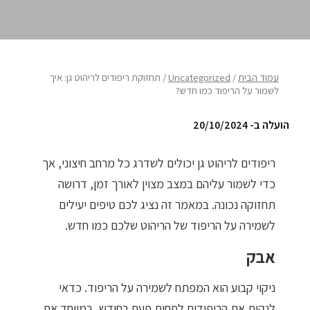
ריהוט למרפסת
ריהוט לבית
עמוד הבית
/
Uncategorized
/ תחזוקת ריפודים לריהוט גן: איך
אקססוריז
לשמור על הריפוד כמו חדש?
עודפים
הועלה ב- 20/10/2024
ריפודים לריהוט גן יכולים לשדרג כל מרחב חיצוני, אך
קטלוג צבעים
כדי לשמור עליהם במצב מצוין לאורך זמן, דרושה
אודות
תחזוקה נכונה. במאמר זה נציג לכם טיפים יעילים
טיפים והמלצות
לשמירה על הריפוד של הריהוט שלכם כמו חדש.
עבודות אחרונות
אבק
צור קשר
ניקוי קבוע הוא המפתח לשמירה על הריפוד. כדאי
הצהרת נגישות
לנקות את הריפודים לפחות פעם בחודש, במיוחד אם