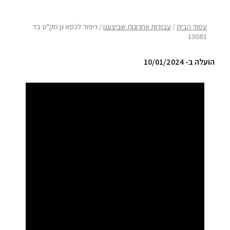
ריהוט למרפסת
עמוד הבית
/
עבודות אחרונות שביצענו
/ ריפוד לכסא גן מק"ט בד
13081
ריהוט לבית
הועלה ב- 10/01/2024
אקססוריז
עודפים
קטלוג צבעים
אודות
טיפים והמלצות
עבודות אחרונות
צור קשר
הצהרת נגישות