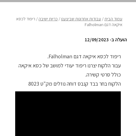
ריהוט לבית
עמוד הבית
/
עבודות אחרונות שביצענו
/
כריות ישיבה
/ ריפוד לכסא
איקאה דגם Falholman
אקססוריז
הועלה ב- 12/09/2023
עודפים
ריפוד לכסא איקאה דגם Falholman.
קטלוג צבעים
עבור הלקוח יצרנו ריפוד יעודי למושב של כסא איקאה
אודות
כולל סרטי קשירה.
הלקוח בחר בבד קנבס דוחה נוזלים מק"ט 8023
טיפים והמלצות
עבודות אחרונות
צור קשר
הצהרת נגישות
מדיניות פרטיות