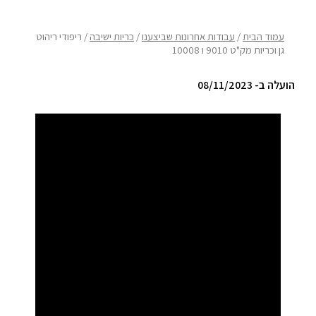
ריהוט למרפסת
עמוד הבית
/
עבודות אחרונות שביצענו
/
כריות ישיבה
/ ריפודי ריהוט
גן וכריות מק"ט 9010 ו 10008
ריהוט לבית
הועלה ב- 08/11/2023
אקססוריז
עודפים
קטלוג צבעים
אודות
טיפים והמלצות
עבודות אחרונות
צור קשר
הצהרת נגישות