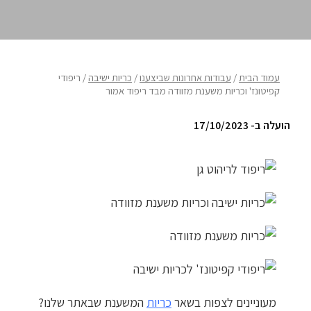
ריהוט למרפסת
ריהוט לבית
עמוד הבית
/
עבודות אחרונות שביצענו
/
כריות ישיבה
/ ריפודי
אקססוריז
קפיטונז' וכריות משענת מזוודה מבד ריפוד אמור
עודפים
הועלה ב- 17/10/2023
קטלוג צבעים
אודות
טיפים והמלצות
עבודות אחרונות
צור קשר
מעוניינים לצפות בשאר
כריות
המשענת שבאתר שלנו?
הצהרת נגישות