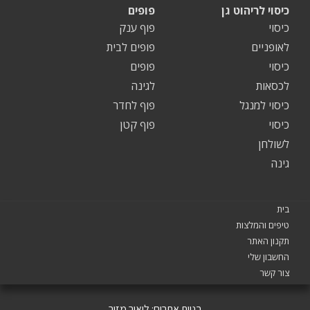
כיסוי לריהוט גן
פופים
כיסוי
פוף ענק
לאופניים
פופים לבית
כיסוי
פופים
לכסאות
לגינה
כיסוי למנגל
פוף לחדר
כיסוי
פוף קטן
לשולחן
גינה
בית
טיפים והמלצות
תקנון האתר
החשבון שלי
צור קשר
בניית אתרים:
ליאור מזור