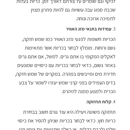
לניקוי וגם שומרים על צורתם לאורך זמן. כריות בעלות
שכבת ספוג עבה עשויות גם להיות פתרון מצוין
לתמיכה ארוכה ונוחה.
3.
עמידות בתנאי מזג האוויר
הכריות חשופות לפגעי מזג האוויר כמו שמש חזקה,
גשם ורוחות. מומלץ לבחור בכריות אשר מתאימות
לאקלים המקומי בו אתם גרים. למשל, אם אתם גרים
באזור גשום, כדאי לבחור בכריות עם כיסויים שמונעים
חדירת מים ומייבשים במהרה. במקרים של שמש חזקה,
בדים העמידים בפני קרני שמש יעזרו לשמור על צבע
הכרית ולמנוע ממנה להיהרס.
4.
קלות תחזוקה
תחזוקה פשוטה ויעילה היא עוד גורם חשוב בבחירת
כריות חוץ. כדאי לבחור בכריות שניתן להסיר את כיסוי
שלהן ולכבס בקלות, או כאלה שמגיעות עם ציפוי מגן