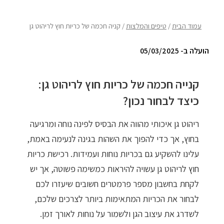
ריהוט למרפסת
עמוד הבית
/
טיפים והמלצות
/ קניה חכמה של כריות חוץ לריהוט גן
ריהוט לבית
הועלה ב- 05/03/2025
אקססוריז
קנייה חכמה של כריות חוץ לריהוט גן:
עודפים
כיצד לבחור נכון?
קטלוג צבעים
ריהוט גן איכותי מהווה את הבסיס לפינה נוחה ומרגיעה
בחוץ, אך כדי להפוך את השהות בגינה לנעימה באמת,
אודות
עלינו להשקיע גם בכריות נוחות ועמידות. רכישת כריות
טיפים והמלצות
חוץ לריהוט גן עשויה להיראות כמשימה פשוטה, אך יש
עבודות אחרונות
לקחת בחשבון מספר פרמטרים חשובים שיעזרו לכם
צור קשר
לבחור את הכריות המתאימות ביותר לצרכים שלכם,
לשדרג את עיצוב הגן ולשמור על נוחות לאורך זמן.
הצהרת נגישות