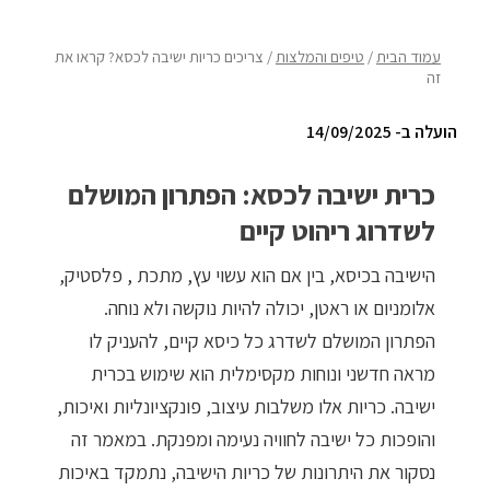
ספסל אחסון
עמוד הבית
/
טיפים והמלצות
/ צריכים כריות ישיבה לכסא? קראו את
זה
כריות נוי
הועלה ב- 14/09/2025
ריהוט לבית
אקססוריז
כרית ישיבה לכסא: הפתרון המושלם
לשדרוג ריהוט קיים
עודפים
הישיבה בכיסא, בין אם הוא עשוי עץ, מתכת , פלסטיק,
אלומניום או ראטן, יכולה להיות נוקשה ולא נוחה.
קטלוג צבעים
הפתרון המושלם לשדרג כל כיסא קיים, להעניק לו
אודות
מראה חדשני ונוחות מקסימלית הוא שימוש בכרית
טיפים והמלצות
ישיבה. כריות אלו משלבות עיצוב, פונקציונליות ואיכות,
והופכות כל ישיבה לחוויה נעימה ומפנקת. במאמר זה
עבודות אחרונות
נסקור את היתרונות של כריות הישיבה, נתמקד באיכות
צור קשר