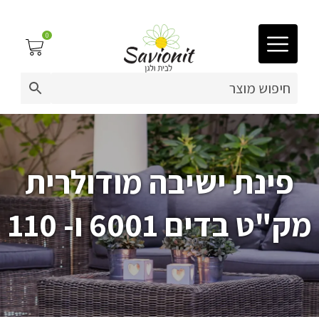
0
03-9212883
ריפוד לריהוט גן
פינות זולה
פינת ישיבה מודולרית
פופים
מק"ט בדים 6001 ו- 110
ריהוט גן
מערכות ישיבה וריהוט
כריות נוי