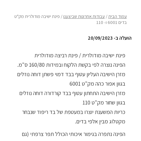
ריהוט למרפסת
עמוד הבית
/
עבודות אחרונות שביצענו
/ פינת ישיבה מודולרית מק"ט
בדים 6001 ו- 110
ריהוט לבית
הועלה ב- 20/09/2023
אקססוריז
עודפים
פינת ישיבה מודולרית / פינת רביצה מודולרית
הפינה נוצרה לפי בקשת הלקוח ובמידות 160/80 ס"מ.
מזרן הישיבה העליון עטוף בבד דמוי פשתן דוחה נוזלים
קטלוג צבעים
בגוון אפור כהה מק"ט 6001
אודות
מזרן הישיבה התחתון עטוף בבד קורדורה דוחה נוזלים
טיפים והמלצות
בגוון שחור מק"ט 110
כריות המשענת יוצרו במעטפת של בד ריפוד שנבחר
עבודות אחרונות
מקטלוג מבין אלפי בדים.
צור קשר
הפינה נתפרה בגימור איכותי הכולל תפר צרפתי (גם
הצהרת נגישות