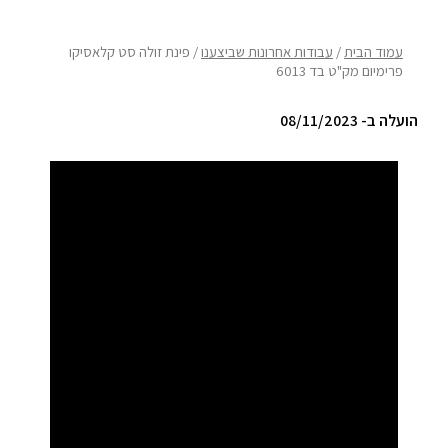
ריהוט למרפסת
עמוד הבית
/
עבודות אחרונות שביצענו
/ פינת זולה סט קלאסיקו
פרימיום מק"ט בד 6013
ריהוט לבית
הועלה ב- 08/11/2023
אקססוריז
עודפים
קטלוג צבעים
אודות
טיפים והמלצות
עבודות אחרונות
צור קשר
הצהרת נגישות