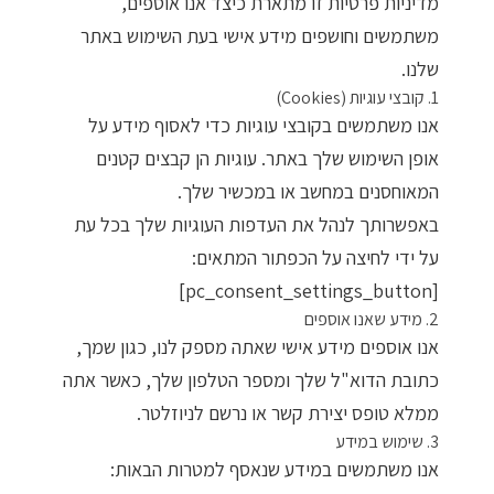
מדיניות פרטיות זו מתארת כיצד אנו אוספים,
ריהוט למרפסת
משתמשים וחושפים מידע אישי בעת השימוש באתר
שלנו.
ריהוט לבית
1. קובצי עוגיות (Cookies)
אנו משתמשים בקובצי עוגיות כדי לאסוף מידע על
אקססוריז
אופן השימוש שלך באתר. עוגיות הן קבצים קטנים
עודפים
המאוחסנים במחשב או במכשיר שלך.
באפשרותך לנהל את העדפות העוגיות שלך בכל עת
על ידי לחיצה על הכפתור המתאים:
קטלוג צבעים
[pc_consent_settings_button]
אודות
2. מידע שאנו אוספים
אנו אוספים מידע אישי שאתה מספק לנו, כגון שמך,
טיפים והמלצות
כתובת הדוא"ל שלך ומספר הטלפון שלך, כאשר אתה
עבודות אחרונות
ממלא טופס יצירת קשר או נרשם לניוזלטר.
צור קשר
3. שימוש במידע
אנו משתמשים במידע שנאסף למטרות הבאות:
הצהרת נגישות