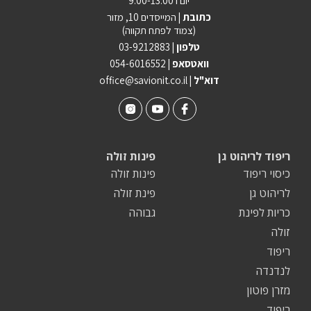
יום ו 9:00-13:00
כתובת |
המייסדים 10, מזור
(צמוד לפתח תקווה)
טלפון |
03-9212883
וואטסאפ |
054-6016552
| דוא"ל
office@savionit.co.il
ריפוד לריהוט גן
פינות זולה
כיסוי ריפוד
פינות זולה
לריהוט גן
פינת זולה
כריות לפינת
גבוהה
זולה
ריפוד
לנדנדה
מזרן פוטון
ריפוד