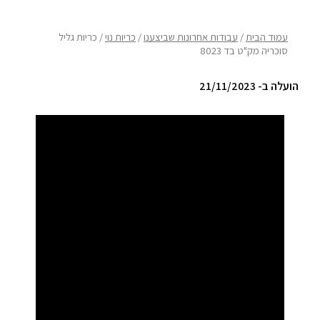
ריהוט למרפסת
עמוד הבית
/
עבודות אחרונות שביצענו
/
כריות נוי
/ כריות גליל
סוכריה מק"ט בד 8023
ריהוט לבית
הועלה ב- 21/11/2023
אקססוריז
עודפים
קטלוג צבעים
אודות
טיפים והמלצות
עבודות אחרונות
צור קשר
הצהרת נגישות