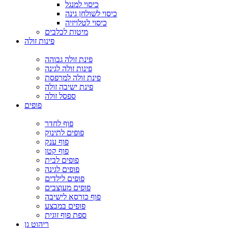
כיסוי למנגל
כיסוי לשולחן גינה
כיסוי לטלויזיה
מיטות לכלבים
פינות זולה
פינת זולה גבוהה
פינות זולה לגינה
פינת זולה למרפסת
פינת ישיבה זולה
ספסל זולה
פופים
פוף לחדר
פופים לתינוק
פוף ענק
פוף קטן
פופים לבית
פופים לגינה
פופים לילדים
פופים מעוצבים
פוף כורסא לישיבה
פופים במבצע
ספת פוף זוגית
ריהוט גן