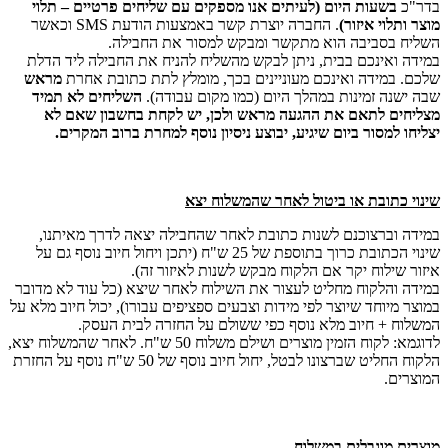
בדר"כ
בשעות היום (לעיתים אנו מספקים עם שליחים פרטיים – תלוי
מוצר ותלוי איזור)
. החברה יוצרת קשר באמצעות הודעת SMS וכאשר
השליח בסביבה הוא מתקשר ומבקש למסור את החבילה.
במידה ואינכם בבית, ניתן לבקש מהשליח להניח את החבילה ליד הדלת
שלכם. במידה ואינכם מעוניינים בכך, מומלץ לתת כתובת אחרת
מראש
שבה ישנה זמינות במהלך היום (כמו מקום עבודה).
השליחים לא תמיד
מצליחים לתאם את ההגעה מראש ולכן, יש לקחת בחשבון שאם לא
יצליחו למסור ביום שיגיע, יבוצע ניסיון נוסף למחרת ברוב המקרים.
שינוי כתובת או ביטול לאחר שהמשלוח יצא
במידה וברצוכנם לשנות כתובת לאחר שהחבילה יצאה לדרך מאיתנו,
שינוי הכתובת כרוך בתוספת של 25 ש"ח (יתכן ויחול חיוב נוסף גם על
איזור שילוח יקר אם הלקוח מבקש לשנות לאיזור זה).
במידה והלקוח מחליט לעצור את השילוח לאחר שיצא (כל עוד לא מדובר
במוצר מיוחד שיוצר לפי מידות וצבעים ספציפים עבורו), יכול חיוב מלא על
המשלוח + חיוב מלא נוסף כפי ששולם על החזרה לבית העסק.
לדוגמא: לקוח הזמין מוצרים ושילם משלוח 50 ש"ח. לאחר שהמשלוח יצא,
הלקוח החליט שברצונו לבטל, יחול חיוב נוסף של 50 ש"ח נוסף על החזרת
המוצרים.
מוצרים מוגבלים במשלוח