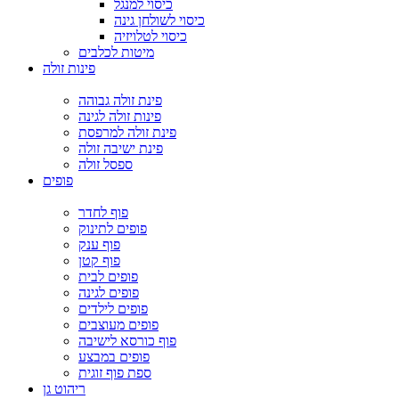
כיסוי למנגל
כיסוי לשולחן גינה
כיסוי לטלויזיה
מיטות לכלבים
פינות זולה
פינת זולה גבוהה
פינות זולה לגינה
פינת זולה למרפסת
פינת ישיבה זולה
ספסל זולה
פופים
פוף לחדר
פופים לתינוק
פוף ענק
פוף קטן
פופים לבית
פופים לגינה
פופים לילדים
פופים מעוצבים
פוף כורסא לישיבה
פופים במבצע
ספת פוף זוגית
ריהוט גן