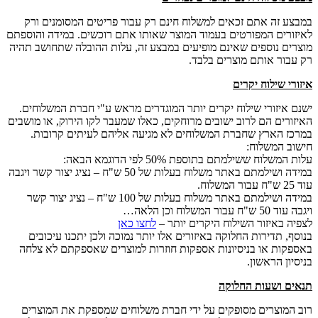
במבצע זה אתם זכאים למשלוח חינם רק עבור פריטים המסומנים ורק
לאיזורים המפורטים בעמוד המוצר שאותו אתם רוכשים. במידה והוספתם
מוצרים נוספים שאינם מופיעים במבצע זה, עלות ההובלה שתחושב תהיה
רק עבור אותם מוצרים בלבד.
איזורי שילוח יקרים
ישנם איזורי שילוח יקרים יותר המוגדרים מראש ע"י חברת המשלוחים.
האיזורים הם לרוב ישובים מרוחקים, כאלו שמעבר לקו הירוק, או מושבים
במרכז הארץ שחברת המשלוחים לא מגיעה אליהם לעיתים קרובות.
חישוב המשלוח:
עלות המשלוח ששילמתם בתוספת 50% לפי הדוגמא הבאה:
במידה ושילמתם באתר משלוח בעלות של 50 ש"ח – נציג יצור קשר ויגבה
עוד 25 ש"ח עבור המשלוח.
במידה ושילמתם באתר משלוח בעלות של 100 ש"ח – נציג יצור קשר
ויגבה עוד 50 ש"ח עבור המשלוח וכן הלאה…
לצפיה באיזור השילוח היקרים יותר –
לחצו כאן
בנוסף, תדירות החלוקה באיזורים אלו יותר נמוכה ולכן יתכנו עיכובים
באספקות או בניסיונות אספקות חוזרות למוצרים שאספקתם לא צלחה
בניסיון הראשון.
תנאים ושעות החלוקה
רוב המוצרים מסופקים על ידי חברת משלוחים שמספקת את המוצרים