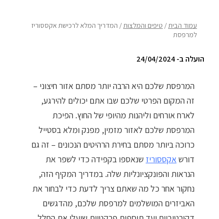
ריהוט למרפסת
עמוד הבית
/
טיפים והמלצות
/ המדריך המלא לרכישת אקססוריז
למרפסת
ריהוט לבית
הועלה ב- 24/04/2024
אקססוריז
עודפים
המרפסת שלכם היא הרבה יותר מסתם אזור חיצוני –
זה המקום הפרטי שלכם שבו אתם יכולים להירגע,
לארח אורחים וליהנות מהיופי של החוץ. הפיכת
קטלוג צבעים
המרפסת שלכם לאזור מזמין, מפנק ומלא בסטייל
אודות
כרוכה ביותר מסתם בחירת הרהיטים הנכונים – זה גם
טיפים והמלצות
דורש
אקססוריז
שנאספו בקפידה כדי לשפר את
הנראות והפונקציונליות שלה. במדריך המקיף הזה,
עבודות אחרונות
נחקור אחר כל מה שאתם צריך לדעת כדי לבחור את
צור קשר
האביזרים המושלמים למרפסת שלכם, מהדגשים
הצהרת נגישות
דקורטיביים ועד תוספות פרקטיות שיעלו את החלל