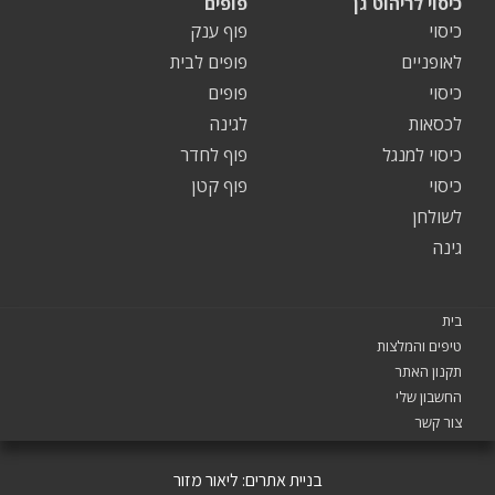
כיסוי לריהוט גן
פופים
כיסוי
פוף ענק
לאופניים
פופים לבית
כיסוי
פופים
לכסאות
לגינה
כיסוי למנגל
פוף לחדר
כיסוי
פוף קטן
לשולחן
גינה
בית
טיפים והמלצות
תקנון האתר
החשבון שלי
צור קשר
בניית אתרים:
ליאור מזור